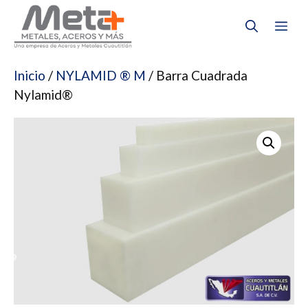
Saltar
Me
al
contenido
Inicio
/
NYLAMID ® M
/ Barra Cuadrada
Nylamid®