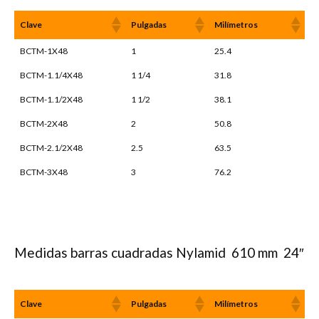
Clave
Pulgadas
Milímetros
BCTM-1X48
1
25.4
BCTM-1.1/4X48
1 1/4
31.8
BCTM-1.1/2X48
1 1/2
38.1
BCTM-2X48
2
50.8
BCTM-2.1/2X48
2.5
63.5
BCTM-3X48
3
76.2
Medidas barras cuadradas Nylamid 610 mm 24″
Clave
Pulgadas
Milímetros