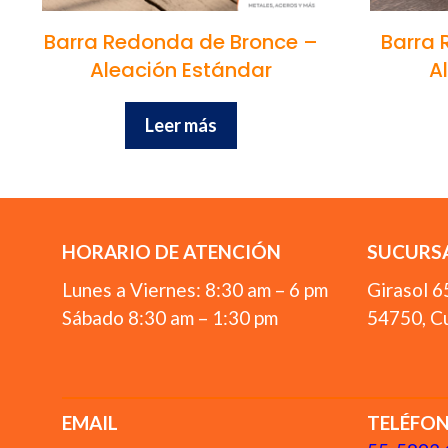
Barra Redonda de Bronce –
Barra 
Aleación Estándar
A
Leer más
HORARIO DE ATENCIÓN
SUCURSA
Lunes a Viernes: 8:30 am – 6 pm
Girasol 6
Sábado 8:30 am – 1:30 pm
54750, Cu
EMAIL
TELÉFO