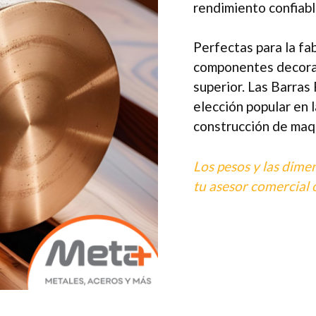
rendimiento confiabl
Perfectas para la fab
componentes decorat
superior. Las Barra
elección popular en l
construcción de maqu
Los pesos y las dime
tu asesor comercial o