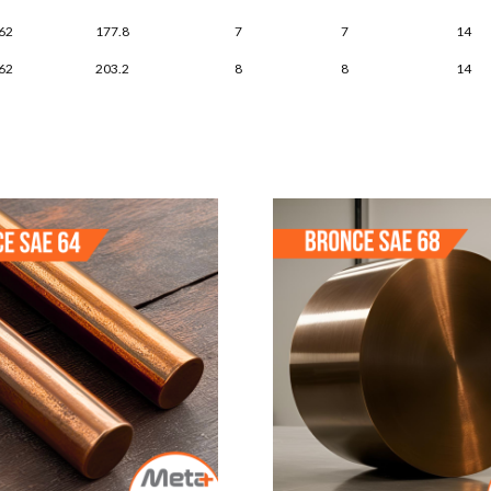
62
177.8
7
7
14
62
203.2
8
8
14