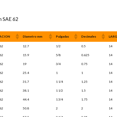
n SAE 62
ACION
Diametro mm
Pulgadas
Decimales
LARG
62
12.7
1/2
0.5
14
62
15.9
5/8
0.625
14
62
19
3/4
0.75
14
62
25.4
1
1
14
62
31.7
1 1/4
1.25
14
62
38.1
1 1/2
1.5
14
62
44.4
1 3/4
1.75
14
62
50.8
2
2
14