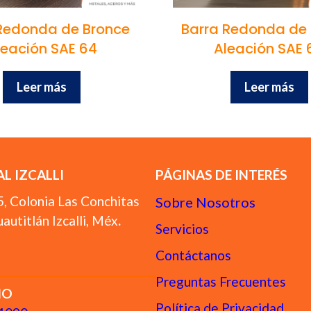
Redonda de Bronce
Barra Redonda de
leación SAE 64
Aleación SAE 
Leer más
Leer más
L IZCALLI
PÁGINAS DE INTERÉS
5, Colonia Las Conchitas
Sobre Nosotros
autitlán Izcalli, Méx
.
Servicios
Contáctanos
Preguntas Frecuentes
NO
Política de Privacidad