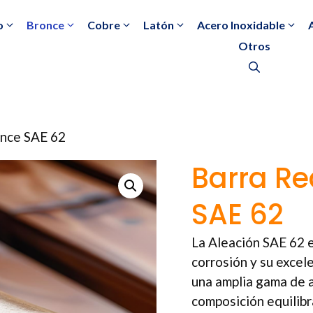
o
Bronce
Cobre
Latón
Acero Inoxidable
Otros
once SAE 62
Barra R
SAE 62
La Aleación SAE 62 e
corrosión y su excel
una amplia gama de ap
composición equilibra