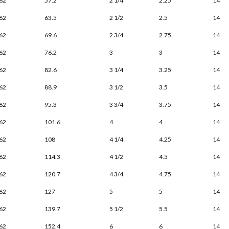
62
57.2
2 1/4
2.25
14
62
63.5
2 1/2
2.5
14
62
69.6
2 3/4
2.75
14
62
76.2
3
3
14
62
82.6
3 1/4
3.25
14
62
88.9
3 1/2
3.5
14
62
95.3
3 3/4
3.75
14
62
101.6
4
4
14
62
108
4 1/4
4.25
14
62
114.3
4 1/2
4.5
14
62
120.7
4 3/4
4.75
14
62
127
5
5
14
62
139.7
5 1/2
5.5
14
62
152.4
6
6
14