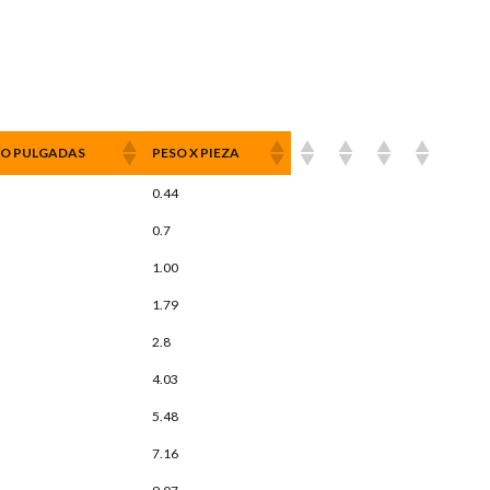
O PULGADAS
PESO X PIEZA
0.44
0.7
1.00
1.79
2.8
4.03
5.48
7.16