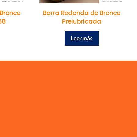
 Bronce
Barra Redonda de Bronce
68
Prelubricada
Leer más