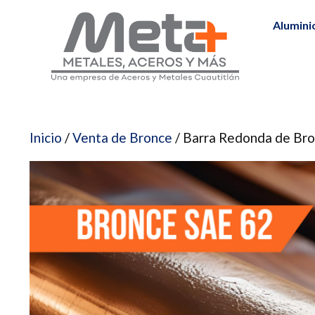
Saltar
Alumini
al
contenido
Inicio
/
Venta de Bronce
/ Barra Redonda de Br