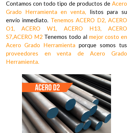
Contamos con todo tipo de productos de
Acero
Grado Herramienta en venta,
listos para su
envío inmediato.
Tenemos ACERO D2, ACERO
O1, ACERO W1, ACERO H13, ACERO
S7,ACERO M2
Tenemos todo al
mejor costo en
Acero Grado Herramienta
porque somos tus
proveedores en venta de Acero Grado
Herramienta.