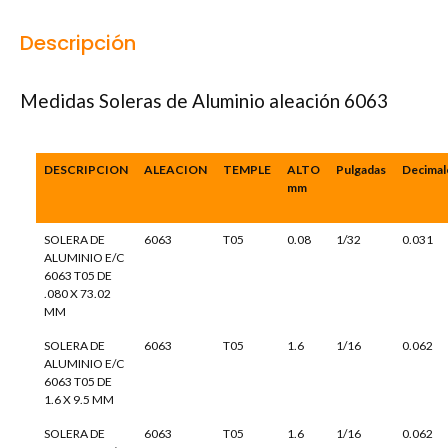
Descripción
Medidas Soleras de Aluminio aleación 6063
DESCRIPCION
ALEACION
TEMPLE
ALTO
Pulgadas
Decimal
mm
SOLERA DE
6063
T05
0.08
1/32
0.031
ALUMINIO E/C
6063 T05 DE
.080 X 73.02
MM
SOLERA DE
6063
T05
1.6
1/16
0.062
ALUMINIO E/C
6063 T05 DE
1.6 X 9.5 MM
SOLERA DE
6063
T05
1.6
1/16
0.062