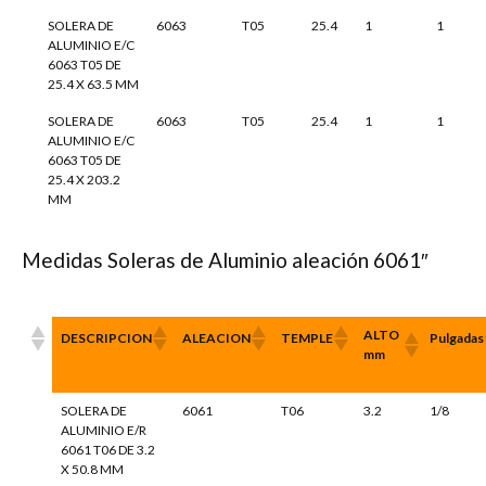
SOLERA DE
6063
T05
25.4
1
1
ALUMINIO E/C
6063 T05 DE
25.4 X 63.5 MM
SOLERA DE
6063
T05
25.4
1
1
ALUMINIO E/C
6063 T05 DE
25.4 X 203.2
MM
Medidas Soleras de Aluminio aleación 6061″
ALTO
DESCRIPCION
ALEACION
TEMPLE
Pulgadas
mm
SOLERA DE
6061
T06
3.2
1/8
ALUMINIO E/R
6061 T06 DE 3.2
X 50.8 MM