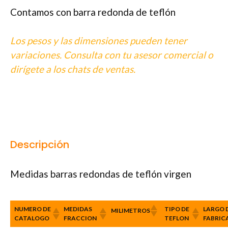
Contamos con barra redonda de teflón
Los pesos y las dimensiones pueden tener
variaciones. Consulta con tu asesor comercial o
dirígete a los chats de ventas.
Descripción
Medidas barras redondas de teflón virgen
NUMERO DE
MEDIDAS
TIPO DE
LARGO 
MILIMETROS
CATALOGO
FRACCION
TEFLON
FABRIC