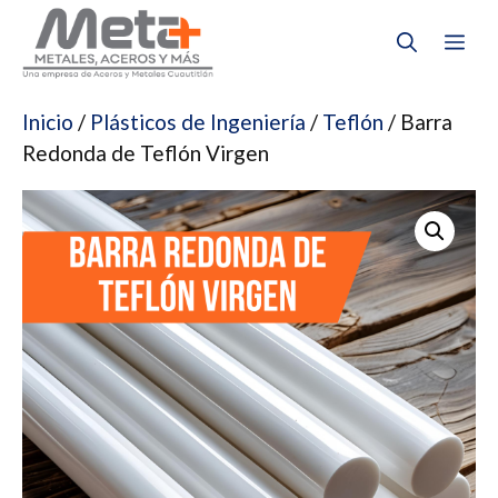
Saltar
Me
al
contenido
Inicio
/
Plásticos de Ingeniería
/
Teflón
/ Barra
Redonda de Teflón Virgen