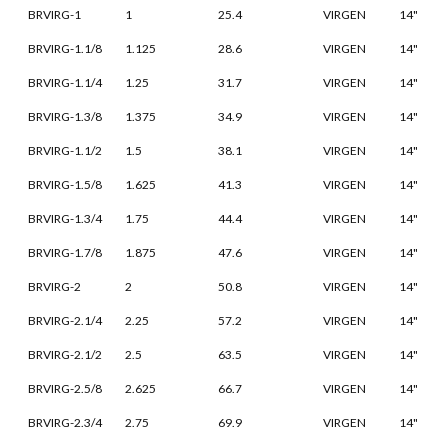
BRVIRG-1
1
25.4
VIRGEN
14"
BRVIRG-1.1/8
1.125
28.6
VIRGEN
14"
BRVIRG-1.1/4
1.25
31.7
VIRGEN
14"
BRVIRG-1.3/8
1.375
34.9
VIRGEN
14"
BRVIRG-1.1/2
1.5
38.1
VIRGEN
14"
BRVIRG-1.5/8
1.625
41.3
VIRGEN
14"
BRVIRG-1.3/4
1.75
44.4
VIRGEN
14"
BRVIRG-1.7/8
1.875
47.6
VIRGEN
14"
BRVIRG-2
2
50.8
VIRGEN
14"
BRVIRG-2.1/4
2.25
57.2
VIRGEN
14"
BRVIRG-2.1/2
2.5
63.5
VIRGEN
14"
BRVIRG-2.5/8
2.625
66.7
VIRGEN
14"
BRVIRG-2.3/4
2.75
69.9
VIRGEN
14"