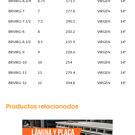
BRVIRG-6.3/4
6.75
171.5
VIRGEN
14"
BRVIRG-7
7
177.8
VIRGEN
14"
BRVIRG-7.1/2
7.5
190.5
VIRGEN
14"
BRVIRG-8
8
203.2
VIRGEN
14"
BRVIRG-8.1/2
8.5
215.9
VIRGEN
14"
BRVIRG-9
9
228.6
VIRGEN
14"
BRVIRG-10
10
254
VIRGEN
14"
BRVIRG-11
11
279.4
VIRGEN
14"
BRVIRG-12
12
304.8
VIRGEN
14"
Productos relacionados